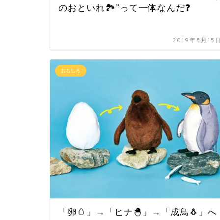
のおといれ🏞️”って一体なんだ❓
2019年5月15
おもしろ
「卵🥚」→「ヒナ🐣」→「成鳥🐧」へ