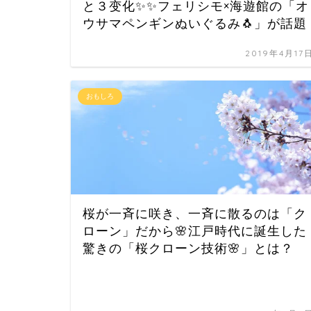
と３变化✨✨フェリシモ×海遊館の「オ
ウサマペンギンぬいぐるみ🐧」が話題
2019年4月17
おもしろ
桜が一斉に咲き、一斉に散るのは「ク
ローン」だから🌸江戸時代に誕生した
驚きの「桜クローン技術🌸」とは？