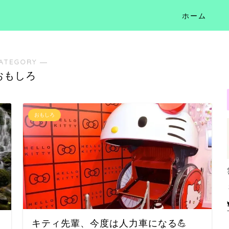
ホーム
ATEGORY ―
おもしろ
おもしろ
キティ先輩、今度は人力車になる💪
き