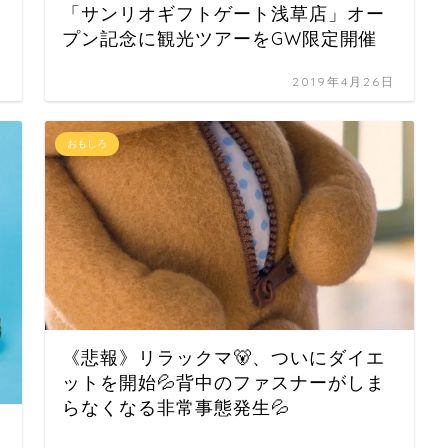
「サンリオギフトゲート浅草店」オー
プン記念に観光ツアーをGW限定開催
日
2019年4月26日
おもしろ
《悲報》リラックマ🐻、ついにダイエ
ットを開始💦背中のファスナーがしま
らなくなる非常事態発生💦