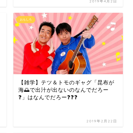
日
2019年4月2日
おもしろ
【雑学】テツ＆トモのギャグ「昆布が
海🌅で出汁が出ないのなんでだろー
❓」はなんでだろー❓❓❓
日
2019年2月22日