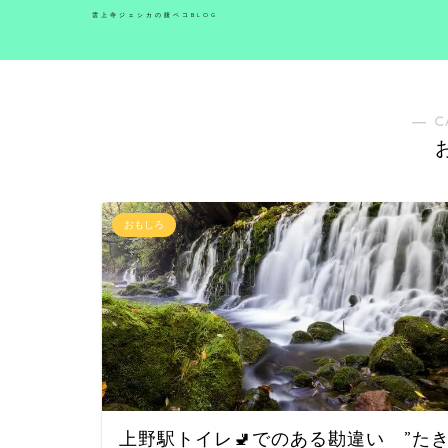
雲上寺ジェシカの腹ペコBLOG
― C
おもしろ
上野駅トイレ🚽でのある勘違い ”た