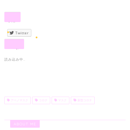
共有:
Twitter
いいね:
読み込み中…
アベノマスク
コロナ
マスク
新型コロナ
ABOUT ME