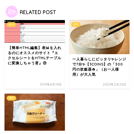
RELATED POST
便利
便利
【簡単HTML編集】表📊を入れ
るのにオススメのサイト『エ
クセルシートをHTMLテーブル
一人暮らしにピッタリ✨レンジ
に変換しちゃう君』😍
で7分✨【3COINS】の「300
円の炊飯器🍚」（お一人様
用）が大人気
2019年6月19日
2020年2月20日
便利