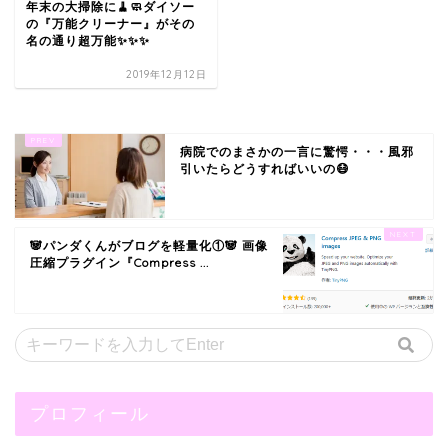
年末の大掃除に🧹🧼ダイソー
の『万能クリーナー』がその
名の通り超万能✨✨✨
2019年12月12日
病院でのまさかの一言に驚愕・・・風邪
引いたらどうすればいいの😷
🐼パンダくんがブログを軽量化①🐼 画像
圧縮プラグイン『Compress ...
プロフィール