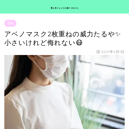
雲上寺ジェシカの腹ペコBLOG
便利
アベノマスク2枚重ねの威力たるや✨
小さいけれど侮れない😷
2021年2月1日