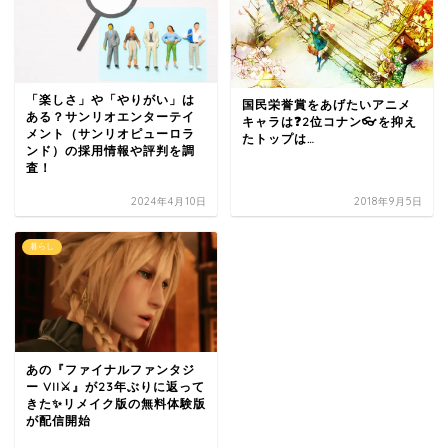
「楽しさ」や「やりがい」は
国民栄誉賞をあげたいアニメ
ある？サンリオエンターテイ
キャラは❓2位コナン👓を抑え
メント（サンリオピューロラ
たトップは…
ンド）の採用情報や評判を調
査！
2024年4月10日
2018年9月5日
暮らし
あの『ファイナルファンタジ
ー VII⚔️』が23年ぶりに返って
きた✨リメイク版の無料体験版
が配信開始