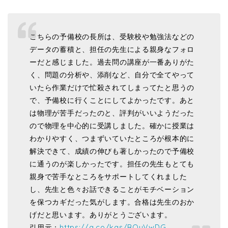
こちらの予備校の長所は、受験校や勉強法などの
データの蓄積と、担任の先生による親身なフォロ
ーだと感じました。過去問の講座が一番ありがた
く、問題の分析や、添削など、自分で全てやって
いたら作業だけで忙殺されてしまってたと思うの
で、予備校に行くことにしてよかったです。あと
は物理が苦手だったのと、評判がいいようだった
ので物理を中心的に受講しました。確かに授業は
わかりやすく、つまずいていたところが根本的に
解決できて、成績の伸びも著しかったので予備校
に通うのが楽しかったです。担任の先生もとても
親身で苦手なところをサポートしてくれました
し、先生と色々お話できることがモチベーション
を保つカギだった気がします。合格は先生のおか
げだと思います。ありがとうございます。
引用元：
https://g.co/kgs/BQuVwDG