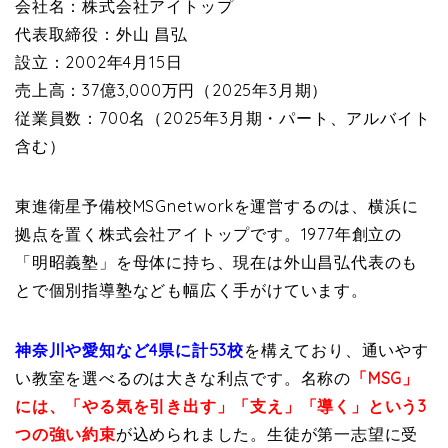
会社名：株式会社アイトップ
代表取締役：外山 昌弘
設立：2002年4月15日
売上高：37億3,000万円（2025年3月期）
従業員数：700名（2025年3月期・パート、アルバイト
含む）
東進衛星予備校MSGnetworkを運営するのは、横浜に
拠点を置く株式会社アイトップです。
1977年創立の
「明昭義塾」を母体に持ち、現在は外山昌弘代表のも
とで個別指導塾なども幅広く手がけています。
神奈川や愛知など4県に計53校
を構えており、通いやす
い教室を選べるのは大きな利点です。
名称の
「MSG」
には、「やる気を引き出す」「支え」「導く」という3
つの強い約束
が込められました。生徒が第一志望に受