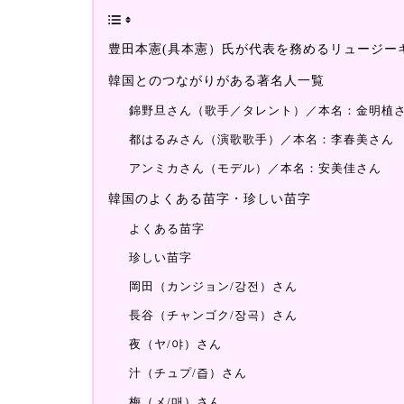
豊田本憲(具本憲）氏が代表を務めるリュージー
韓国とのつながりがある著名人一覧
錦野旦さん（歌手／タレント）／本名：金明植
都はるみさん（演歌歌手）／本名：李春美さん
アンミカさん（モデル）／本名：安美佳さん
韓国のよくある苗字・珍しい苗字
よくある苗字
珍しい苗字
岡田（カンジョン/강전）さん
長谷（チャンゴク/장곡）さん
夜（ヤ/야）さん
汁（チュプ/즙）さん
梅（メ/매）さん