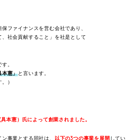
担保ファイナンスを営む会社であり、
て、社会貢献すること」を社是として
です。
具本憲」
と言います。
す。）
。
憲(具本憲）氏によって創業されました。
イン事業とする同社は、
以下の3つの事業を展開
してい