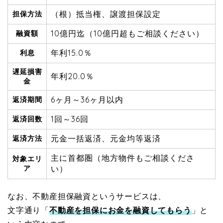
（根）抵当権、譲渡担保設定
担保方法
10億円迄（10億円超もご相談ください）
融資額
年利15.0％
利息
遅延損害
年利20.0％
金
6ヶ月～36ヶ月以内
返済期間
1回～36回
返済回数
元金一括返済、元金均等返済
返済方法
主に首都圏（地方物件もご相談くださ
対象エリ
ア
い）
なお、不動産担保融資というサービスは、
文字通り「
不動産を担保にお金を融資してもらう
」と