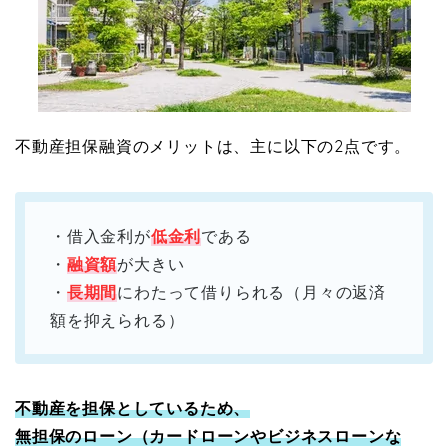
不動産担保融資のメリットは、主に以下の2点です。
・借入金利が
低金利
である
・
融資額
が大きい
・
長期間
にわたって借りられる（月々の返済
額を抑えられる）
不動産を担保としているため、
無担保のローン（カードローンやビジネスローンな