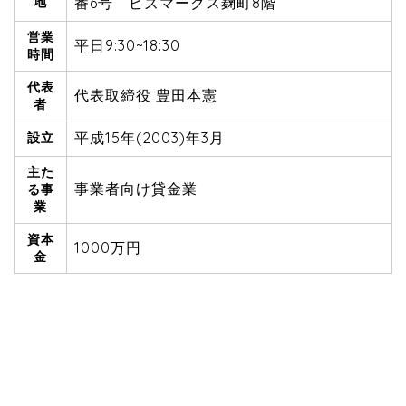
地
番6号 ビズマークス麹町8階
営業
平日9:30~18:30
時間
代表
代表取締役 豊田本憲
者
平成15年(2003)年3月
設立
主た
事業者向け貸金業
る事
業
資本
1000万円
金