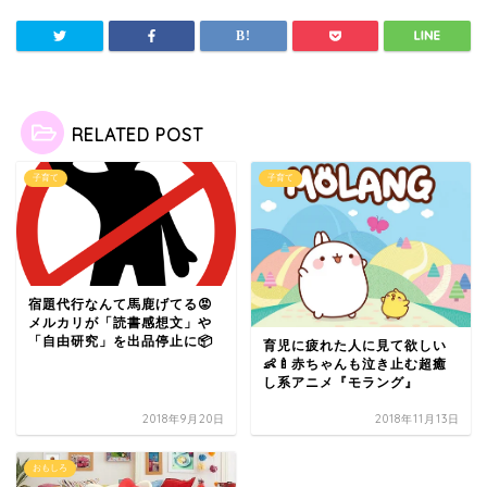
RELATED POST
子育て
子育て
宿題代行なんて馬鹿げてる😡
メルカリが「読書感想文」や
「自由研究」を出品停止に📦
育児に疲れた人に見て欲しい
👶🍼赤ちゃんも泣き止む超癒
し系アニメ『モラング』
2018年9月20日
2018年11月13日
おもしろ