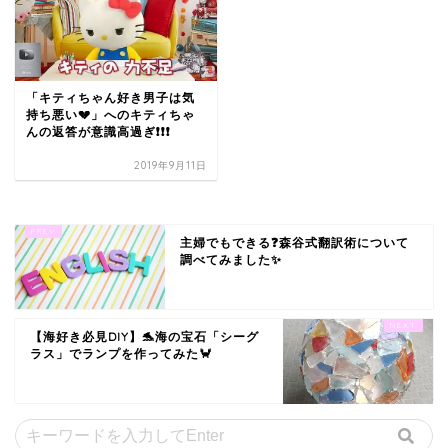
「キティちゃん好き男子は気
持ち悪い💔」へのキティちゃ
んの返答が意識高過ぎ❗❗❗
2019年9月11日
主婦でもできる❓森谷式翻訳術について
調べてみました✨
【海好き必見DIY】🐬海の宝石「シーグ
ラス」でランプを作ってみた🦀