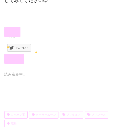
してみてください😊
共有:
Twitter
いいね:
読み込み中…
シャボン玉
セーラームーン
プリキュア
プリンセス
電動