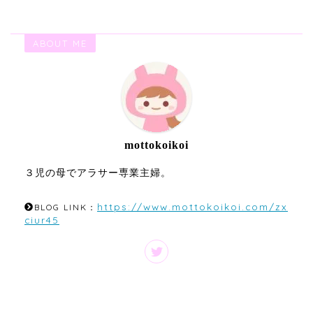
ABOUT ME
mottokoikoi
３児の母でアラサー専業主婦。
https://www.mottokoikoi.com/zx
BLOG LINK：
ciur45