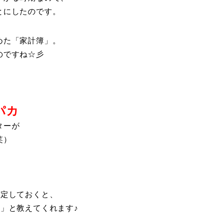
とにしたのです。
めた「家計簿」。
のですね☆彡
。
パカ
ターが
笑）
設定しておくと、
」と教えてくれます♪