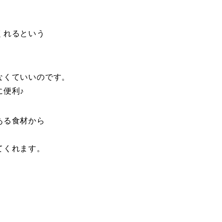
くれるという
なくていいのです。
便利♪
ある食材から
てくれます。
。
。