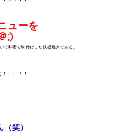
ニュー
を
;)
いて味噌で味付けした鉄板焼きである。
よ！！！！！
ん（笑）