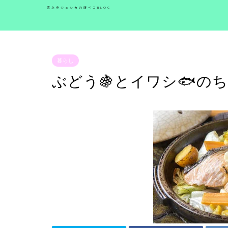
雲上寺ジェシカの腹ペコBLOG
暮らし
ぶどう🍇とイワシ🐟の