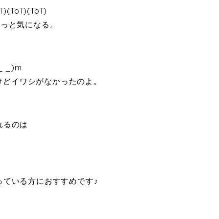
(ToT)(ToT)
ょっと気になる。
、
_)m
たけどイワシがなかったのよ。
れるのは
っている方におすすめです♪