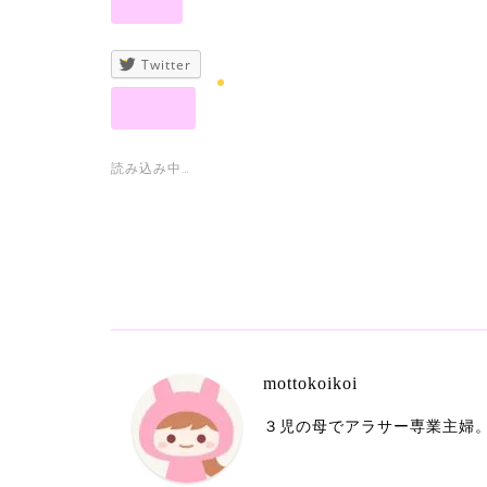
共有:
Twitter
いいね:
読み込み中…
mottokoikoi
３児の母でアラサー専業主婦