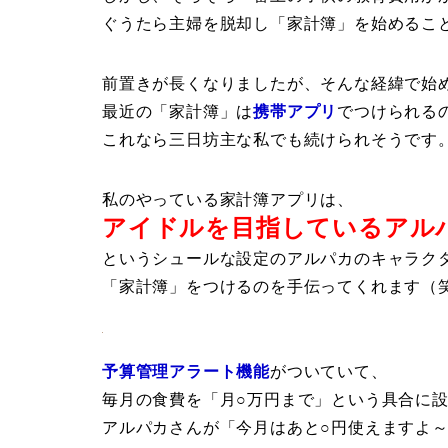
ぐうたら主婦を脱却し「家計簿」を始めるこ
前置きが長くなりましたが、そんな経緯で始
最近の「家計簿」は
携帯アプリ
でつけられる
これなら三日坊主な私でも続けられそうです
私のやっている家計簿アプリは、
アイドルを目指しているアル
というシュールな設定のアルパカのキャラク
「家計簿」をつけるのを手伝ってくれます（
予算管理アラート機能
がついていて、
毎月の食費を「月○万円まで」という具合に
アルパカさんが「今月はあと○円使えますよ～