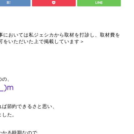
事においては私ジェシカから取材を打診し、取材費を
可をいただいた上で掲載しています＞
のの、
_)m
れば節約できるさと思い、
ました。
かかる時期なので、