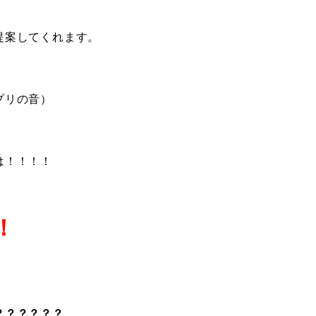
提案してくれます。
プリの音）
は！！！！
！
？？？？？？