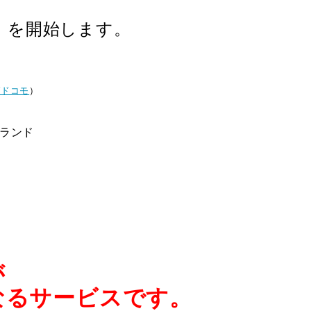
」
を開始します。
TTドコモ
）
ランド
が
なるサービスです。