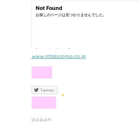
www.nttdocomo.co.jp
共有:
Twitter
いいね:
読み込み中…