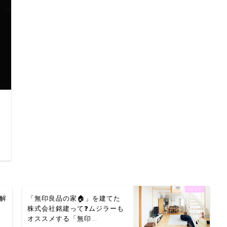
日
解
「無印良品の家🏠」を建てた
株式会社銘建って❓ムジラーも
オススメする「無印...