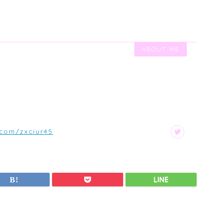
ABOUT ME
。
.com/zxciur45