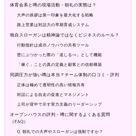
体育会系と噂の現場活動・朝礼の実態は？
大声の挨拶は第一印象を最大化する戦略
路上営業は対話力の早期育成システム
独自スローガンは精神論ではなくビジネスのルール？
行動指針は成功ノウハウの共有ツール
壁にぶつかった際の「道しるべ」として機能
「稼ぐ」ことの真の定義と顧客との信頼構築
同調圧力が強い噂は本当？チーム体制の口コミ・評判
正体は極めて透明性の高い情報共有
対話による自走の促進とマネジメント
上司が背中で示す実力主義のリーダーシップ
オープンハウスの評判・噂に関するよくある質問
（FAQ）
Q. 朝礼での大声やスローガンは強制ですか？