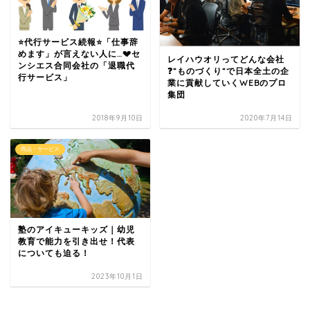
⭐代行サービス続報⭐「仕事辞
めます」が言えない人に…💔セ
レイハウオリってどんな会社
ンシエス合同会社の「退職代
❓”ものづくり”で日本全土の企
行サービス」
業に貢献していくWEBのプロ
集団
2018年9月10日
2020年7月14日
商品・サービス
塾のアイキューキッズ｜幼児
教育で能力を引き出せ！代表
についても迫る！
2023年10月1日