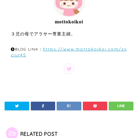
mottokoikoi
３児の母でアラサー専業主婦。
https://www.mottokoikoi.com/zx
BLOG LINK：
ciur45
RELATED POST