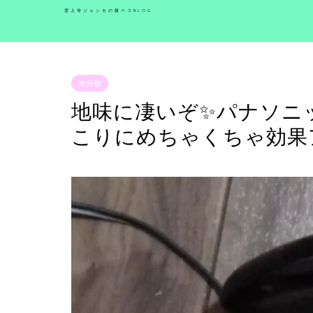
雲上寺ジェシカの腹ペコBLOG
未分類
地味に凄いぞ✨パナソニ
こりにめちゃくちゃ効果ア