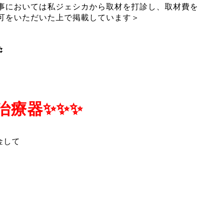
事においては私ジェシカから取材を打診し、取材費を
可をいただいた上で掲載しています＞

治療器✨✨✨
金して